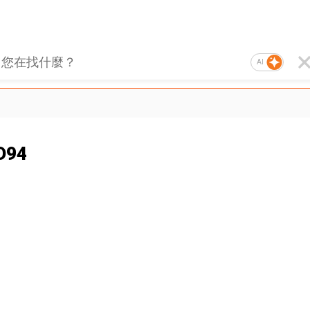
AI
D94