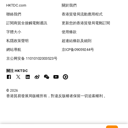
HKTDC.com
關於我們
聯絡我們
香港貿發局流動應用程式
訂閱商貿全接觸電郵通訊
更新您的香港貿發局電郵訂閱
字體大小
使用條款
私隱政策聲明
超連結條款及細則
網站導航
京ICP备09059244号
京公网安备 11010102003523号
關注 HKTDC
© 2026
香港貿易發展局版權所有，對違反版權者保留一切追索權利 。