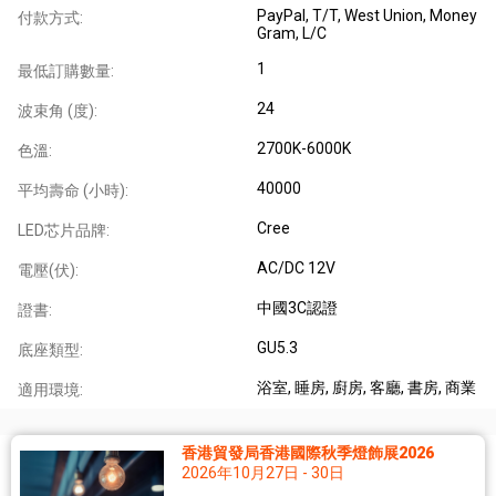
PayPal, T/T, West Union, Money
付款方式:
Gram, L/C
1
最低訂購數量:
24
波束角 (度):
2700K-6000K
色溫:
40000
平均壽命 (小時):
Cree
LED芯片品牌:
AC/DC 12V
電壓(伏):
中國3C認證
證書:
GU5.3
底座類型:
浴室
, 睡房
, 廚房
, 客廳
, 書房
, 商業
適用環境:
香港貿發局香港國際秋季燈飾展2026
2026年10月27日 - 30日