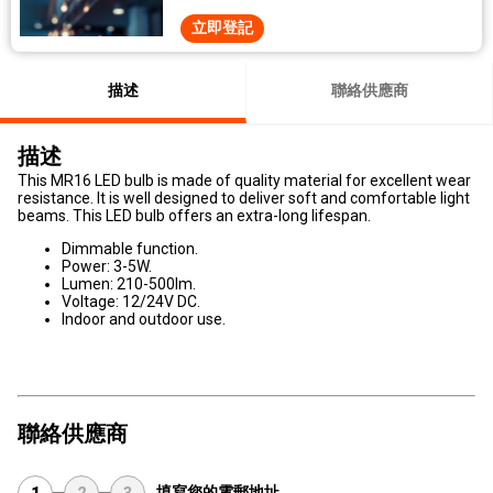
立即登記
描述
聯絡供應商
描述
This MR16 LED bulb is made of quality material for excellent wear
resistance. It is well designed to deliver soft and comfortable light
beams. This LED bulb offers an extra-long lifespan.
Dimmable function.
Power: 3-5W.
Lumen: 210-500lm.
Voltage: 12/24V DC.
Indoor and outdoor use.
聯絡供應商
填寫您的電郵地址