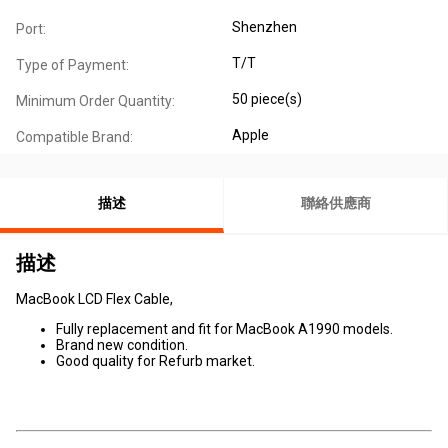
Shenzhen
Port:
T/T
Type of Payment:
50 piece(s)
Minimum Order Quantity:
Apple
Compatible Brand:
描述
聯絡供應商
描述
MacBook LCD Flex Cable,
Fully replacement and fit for MacBook A1990 models.
Brand new condition.
Good quality for Refurb market.