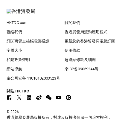
HKTDC.com
關於我們
聯絡我們
香港貿發局流動應用程式
訂閱商貿全接觸電郵通訊
更新您的香港貿發局電郵訂閱
字體大小
使用條款
私隱政策聲明
超連結條款及細則
網站導航
京ICP备09059244号
京公网安备 11010102003523号
關注 HKTDC
© 2026
香港貿易發展局版權所有，對違反版權者保留一切追索權利 。