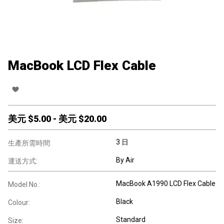
MacBook LCD Flex Cable
美元 $
5.00
-
美元 $
20.00
3 日
生產所需時間:
By Air
運送方式:
MacBook A1990 LCD Flex Cable
Model No.:
Black
Colour:
Standard
Size: