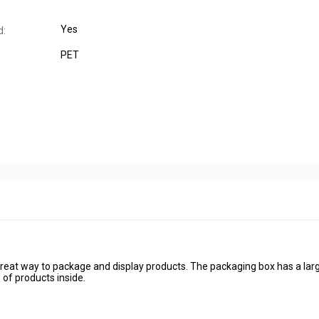
Yes
d:
PET
reat way to package and display products. The packaging box has a larg
of products inside.