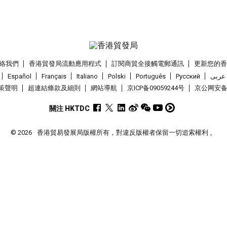
絡我們
香港貿發局流動應用程式
訂閱商貿全接觸電郵通訊
更新您的
Español
Français
Italiano
Polski
Português
Pусский
عربى
策聲明
超連結條款及細則
網站導航
京ICP备09059244号
京公网安备 1
關注 HKTDC
© 2026
香港貿易發展局版權所有，對違反版權者保留一切追索權利 。