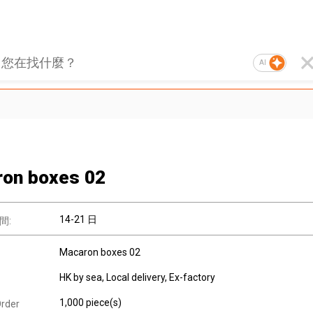
AI
on boxes 02
14-21 日
間:
Macaron boxes 02
HK by sea, Local delivery, Ex-factory
1,000 piece(s)
rder