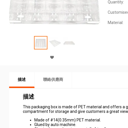
Quantity:
Customise
Material:
描述
聯絡供應商
描述
This packaging box is made of PET material and offers a g
compartment for storage and give customers a great view 
Made of #14(0.35mm) PET material.
Glued by auto machine.