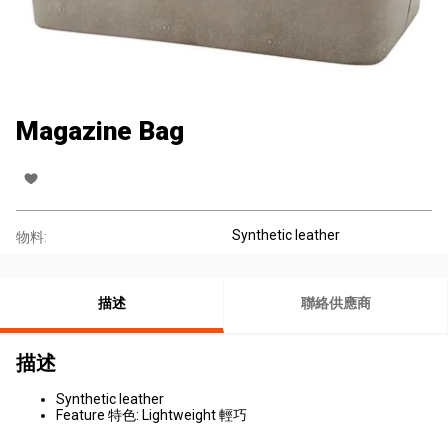
Magazine Bag
Synthetic leather
物料:
描述
聯絡供應商
描述
Synthetic leather
Feature 特色: Lightweight 輕巧