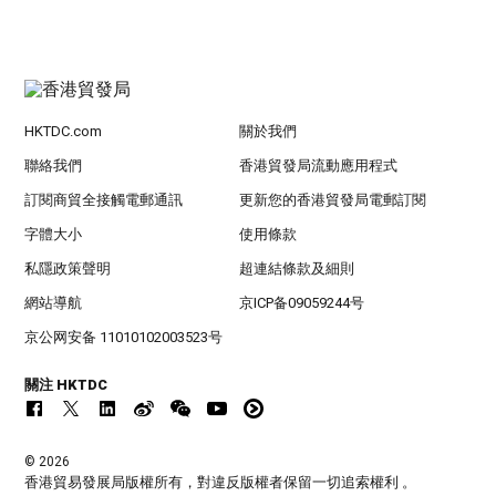
HKTDC.com
關於我們
聯絡我們
香港貿發局流動應用程式
訂閱商貿全接觸電郵通訊
更新您的香港貿發局電郵訂閱
字體大小
使用條款
私隱政策聲明
超連結條款及細則
網站導航
京ICP备09059244号
京公网安备 11010102003523号
關注 HKTDC
© 2026
香港貿易發展局版權所有，對違反版權者保留一切追索權利 。