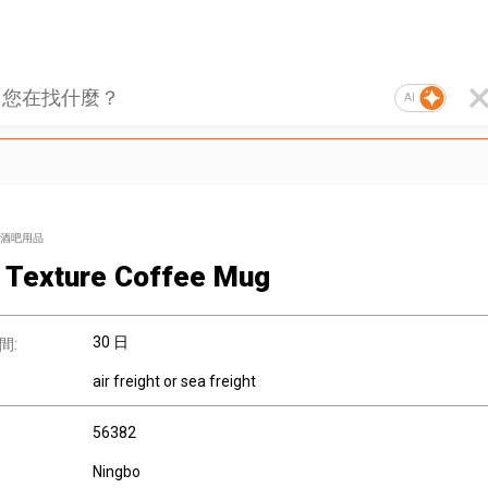
AI
酒吧用品
 Texture Coffee Mug
30 日
間:
air freight or sea freight
56382
Ningbo