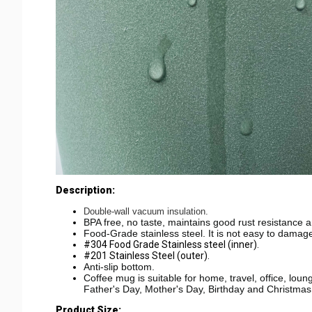
Description:
Double-wall vacuum insulation.
BPA free, no taste, maintains good rust resistance a
Food-Grade stainless steel. It is not easy to damag
#304 Food Grade Stainless steel (inner).
#201 Stainless Steel (outer).
Anti-slip bottom.
Coffee mug is suitable for home, travel, office, loung
Father's Day, Mother's Day, Birthday and Christmas
Product Size: