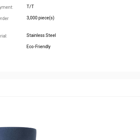
T/T
yment:
3,000 piece(s)
rder
Stainless Steel
ial:
Eco-Friendly