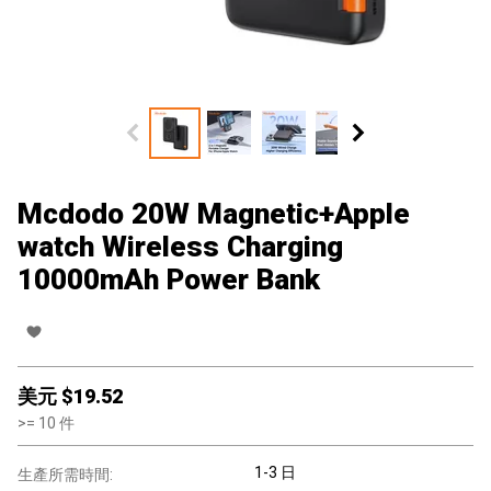
Mcdodo 20W Magnetic+Apple
watch Wireless Charging
10000mAh Power Bank
美元 $
19.52
>=
10
件
1-3 日
生產所需時間: