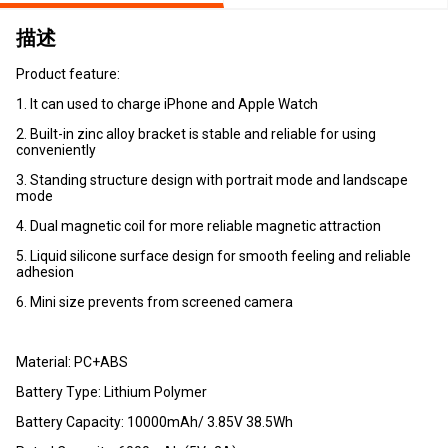
描述
Product feature:
1. It can used to charge iPhone and Apple Watch
2. Built-in zinc alloy bracket is stable and reliable for using
conveniently
3. Standing structure design with portrait mode and landscape
mode
4. Dual magnetic coil for more reliable magnetic attraction
5. Liquid silicone surface design for smooth feeling and reliable
adhesion
6. Mini size prevents from screened camera
Material: PC+ABS
Battery Type: Lithium Polymer
Battery Capacity: 10000mAh/ 3.85V 38.5Wh