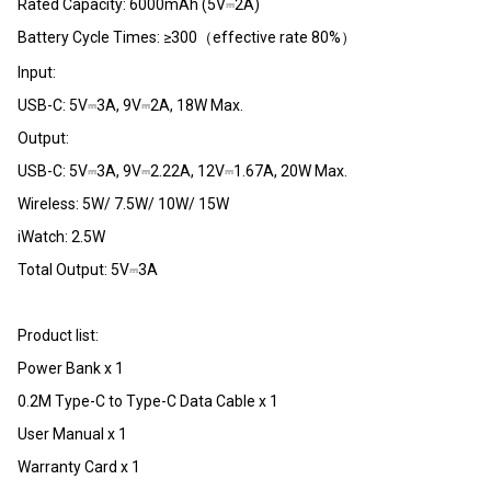
Rated Capacity: 6000mAh (5V⎓2A)
Battery Cycle Times: ≥300（effective rate 80%）
Input:
USB-C: 5V⎓3A, 9V⎓2A, 18W Max.
Output:
USB-C: 5V⎓3A, 9V⎓2.22A, 12V⎓1.67A, 20W Max.
Wireless: 5W/ 7.5W/ 10W/ 15W
iWatch: 2.5W
Total Output: 5V⎓3A
Product list:
Power Bank x 1
0.2M Type-C to Type-C Data Cable x 1
User Manual x 1
Warranty Card x 1