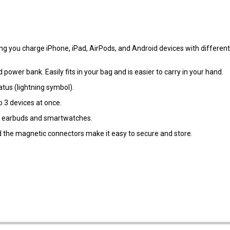
ting you charge iPhone, iPad, AirPods, and Android devices with different
 power bank. Easily fits in your bag and is easier to carry in your hand.
tus (lightning symbol).
o 3 devices at once.
ke earbuds and smartwatches.
nd the magnetic connectors make it easy to secure and store.