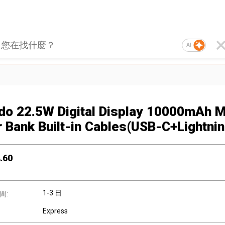
AI
o 22.5W Digital Display 10000mAh M
 Bank Built-in Cables(USB-C+Lightnin
.60
1-3 日
間:
Express