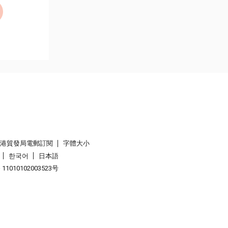
香港貿發局電郵訂閱
字體大小
한국어
日本語
1010102003523号