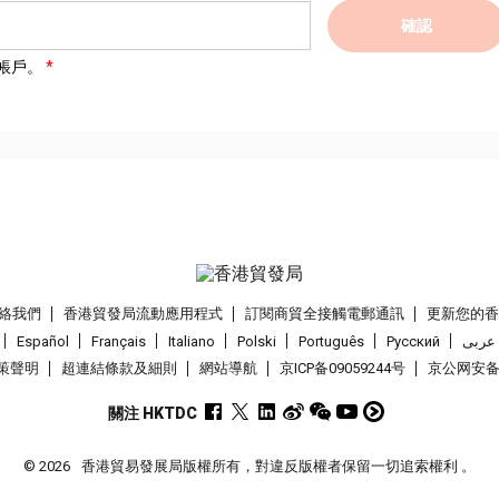
確認
帳戶。
絡我們
香港貿發局流動應用程式
訂閱商貿全接觸電郵通訊
更新您的
Español
Français
Italiano
Polski
Português
Pусский
عربى
策聲明
超連結條款及細則
網站導航
京ICP备09059244号
京公网安备 1
關注 HKTDC
© 2026
香港貿易發展局版權所有，對違反版權者保留一切追索權利 。