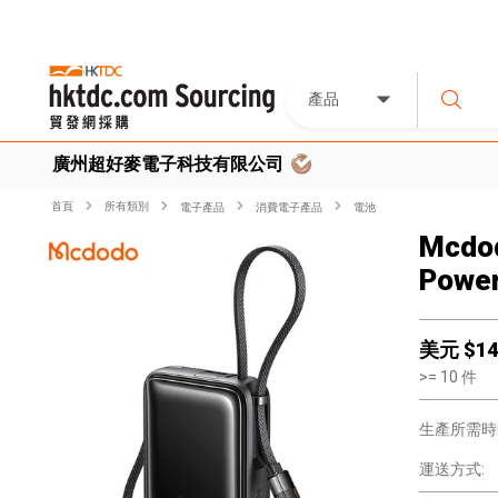
產品
廣州超好麥電子科技有限公司
首頁
所有類別
電子產品
消費電子產品
電池
Mcdod
Power
美元 $
14
>=
10
件
生產所需時
運送方式: