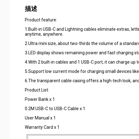
描述
Product feature:
1.Built-in USB-C and Lightning cables eliminate extras, let
anytime, anywhere.
2.Ultra mini size, about two-thirds the volume of a standard
3.LED display shows remaining power and fast charging sta
4.With 2 built-in cables and 1 USB-C port, it can charge up t
5.Support low current mode for charging small devices li
6.The transparent cable casing offers a high-tech look, a
Product List:
Power Bank x 1
0.2M USB-C to USB-C Cable x 1
User Manual x 1
Warranty Card x 1