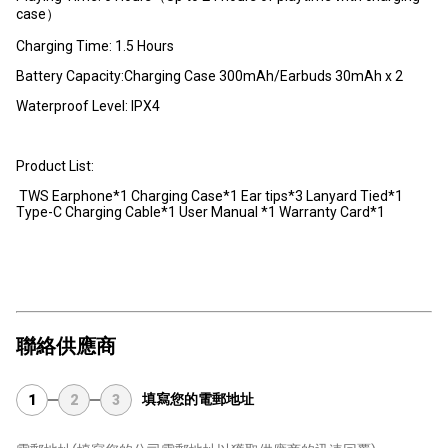
case）
Charging Time: 1.5 Hours
Battery Capacity:Charging Case 300mAh/Earbuds 30mAh x 2
Waterproof Level: IPX4
Product List:
TWS Earphone*1 Charging Case*1 Ear tips*3 Lanyard Tied*1
Type-C Charging Cable*1 User Manual *1 Warranty Card*1
聯絡供應商
填寫您的電郵地址
1
2
3