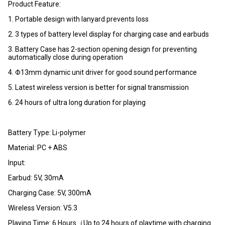
Product Feature:
1. Portable design with lanyard prevents loss
2. 3 types of battery level display for charging case and earbuds
3. Battery Case has 2-section opening design for preventing
automatically close during operation
4. Φ13mm dynamic unit driver for good sound performance
5. Latest wireless version is better for signal transmission
6. 24 hours of ultra long duration for playing
Battery Type: Li-polymer
Material: PC + ABS
Input:
Earbud: 5V, 30mA
Charging Case: 5V, 300mA
Wireless Version: V5.3
Playing Time: 6 Hours（Up to 24 hours of playtime with charging