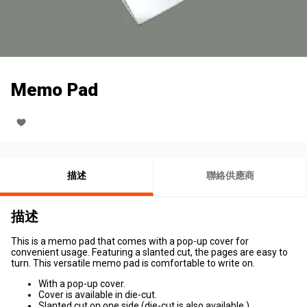
Memo Pad
描述
聯絡供應商
描述
This is a memo pad that comes with a pop-up cover for
convenient usage. Featuring a slanted cut, the pages are easy to
turn. This versatile memo pad is comfortable to write on.
With a pop-up cover.
Cover is available in die-cut.
Slanted cut on one side (die-cut is also available.)