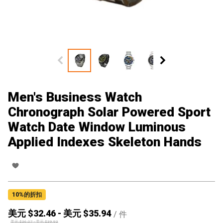
Men's Business Watch
Chronograph Solar Powered Sport
Watch Date Window Luminous
Applied Indexes Skeleton Hands
10
%的折扣
美元 $
32.46
-
美元 $
35.94
/
件
美元 $
36.07
-
美元 $
39.93