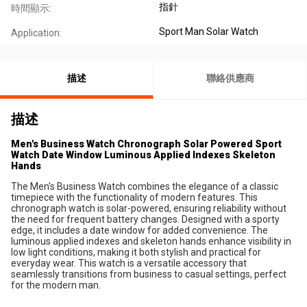
指針
時間顯示:
Sport Man Solar Watch
Application:
描述
聯絡供應商
描述
Men's Business Watch Chronograph Solar Powered Sport
Watch Date Window Luminous Applied Indexes Skeleton
Hands
The Men's Business Watch combines the elegance of a classic 
timepiece with the functionality of modern features. This 
chronograph watch is solar-powered, ensuring reliability without 
the need for frequent battery changes. Designed with a sporty 
edge, it includes a date window for added convenience. The 
luminous applied indexes and skeleton hands enhance visibility in 
low light conditions, making it both stylish and practical for 
everyday wear. This watch is a versatile accessory that 
seamlessly transitions from business to casual settings, perfect 
for the modern man.