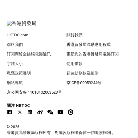
HKTDC.com
關於我們
聯絡我們
香港貿發局流動應用程式
訂閱商貿全接觸電郵通訊
更新您的香港貿發局電郵訂閱
字體大小
使用條款
私隱政策聲明
超連結條款及細則
網站導航
京ICP备09059244号
京公网安备 11010102003523号
關注 HKTDC
© 2026
香港貿易發展局版權所有，對違反版權者保留一切追索權利 。