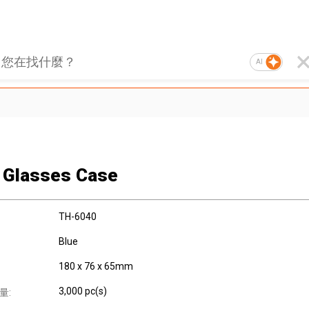
AI
 Glasses Case
TH-6040
Blue
180 x 76 x 65mm
3,000 pc(s)
量: