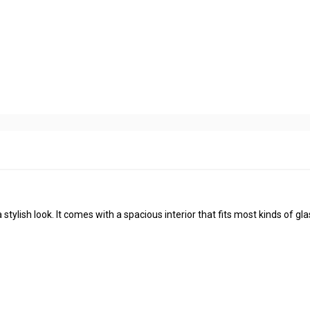
tylish look. It comes with a spacious interior that fits most kinds of gla