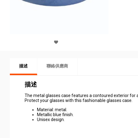
描述
聯絡供應商
描述
The metal glasses case features a contoured exterior for a s
Protect your glasses with this fashionable glasses case.
Material: metal.
Metallic blue finish.
Unisex design.