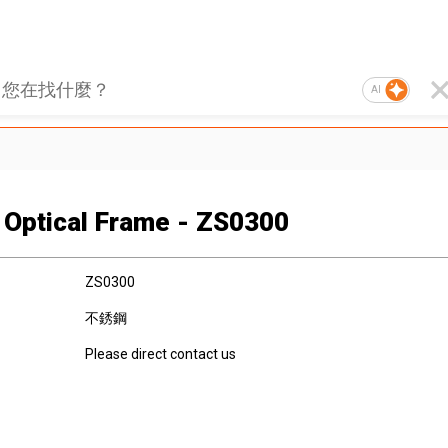
AI
 Optical Frame - ZS0300
ZS0300
不銹鋼
Please direct contact us