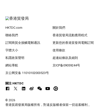
HKTDC.com
關於我們
聯絡我們
香港貿發局流動應用程式
訂閱商貿全接觸電郵通訊
更新您的香港貿發局電郵訂閱
字體大小
使用條款
私隱政策聲明
超連結條款及細則
網站導航
京ICP备09059244号
京公网安备 11010102003523号
關注 HKTDC
© 2026
香港貿易發展局版權所有，對違反版權者保留一切追索權利 。