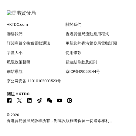
HKTDC.com
關於我們
聯絡我們
香港貿發局流動應用程式
訂閱商貿全接觸電郵通訊
更新您的香港貿發局電郵訂閱
字體大小
使用條款
私隱政策聲明
超連結條款及細則
網站導航
京ICP备09059244号
京公网安备 11010102003523号
關注 HKTDC
© 2026
香港貿易發展局版權所有，對違反版權者保留一切追索權利 。