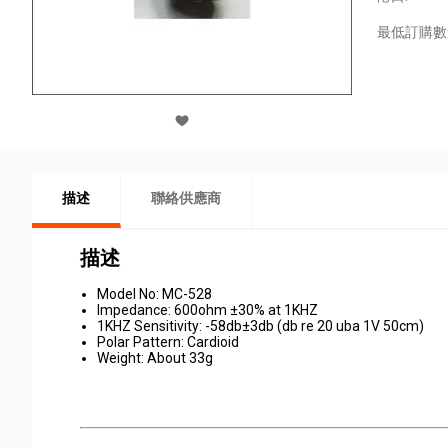
最低訂購數
描述
聯絡供應商
描述
Model No: MC-528
Impedance: 600ohm ±30% at 1KHZ
1KHZ Sensitivity: -58db±3db (db re 20 uba 1V 50cm)
Polar Pattern: Cardioid
Weight: About 33g