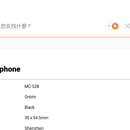
AI
phone
MC-528
OnIchi
Black
30 x 54.5mm
Shenzhen