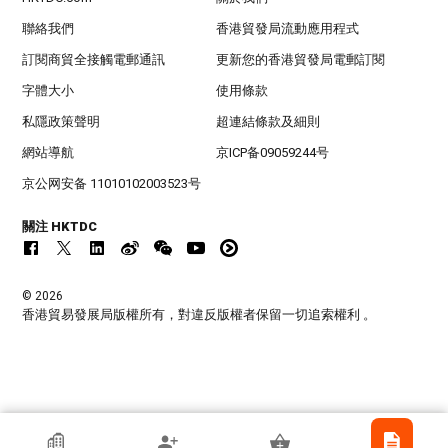
聯絡我們
香港貿發局流動應用程式
訂閱商貿全接觸電郵通訊
更新您的香港貿發局電郵訂閱
字體大小
使用條款
私隱政策聲明
超連結條款及細則
網站導航
京ICP备09059244号
京公网安备 11010102003523号
關注 HKTDC
© 2026
香港貿易發展局版權所有，對違反版權者保留一切追索權利 。