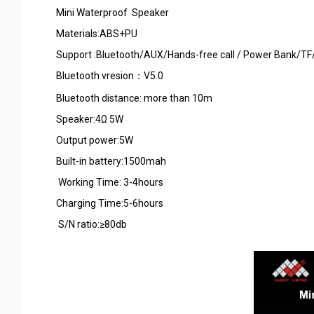
Mini Waterproof Speaker
Materials:ABS+PU
Support :Bluetooth/AUX/Hands-free call / Power Bank/
Bluetooth vresion：V5.0
Bluetooth distance: more than 10m
Speaker:4Ω 5W
Output power:5W
Built-in battery:1500mah
Working Time: 3-4hours
Charging Time:5-6hours
S/N ra
Product size:8.