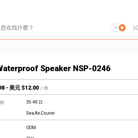
AI
Waterproof Speaker NSP-0246
98
-
美元 $
12.00
/
件
35-40 日
間:
Sea,Air,Courier
ODM