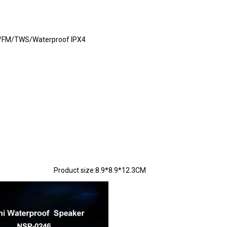
TF/FM/TWS/Waterproof IPX4
tio:≥80d
9*8.9*12.3CM