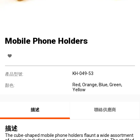
Mobile Phone Holders
KH-049-53
產品型號:
Red, Orange, Blue, Green,
顏色:
Yellow
描述
聯絡供應商
描述
The cube-shaped mobile phone holders flaunt a wide assortment