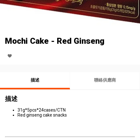
Mochi Cake - Red Ginseng
描述
聯絡供應商
描述
31g*5pcs*24cases/CTN
Red ginseng cake snacks