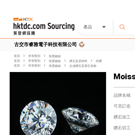
產品
古交市睿雅電子科技有限公司
首頁
所有類別
珠寶鐘錶
首頁
所有類別
珠寶鐘錶
裸石及原材料
碎鑽
首頁
所有類別
珠寶鐘錶
合成鑽石及寶石首飾
Moiss
品牌名稱:
可否訂造:
鑽石加工:
鑽石切工: