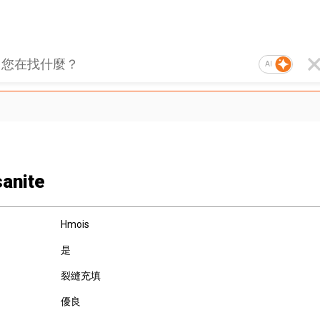
AI
anite
Hmois
是
裂縫充填
優良