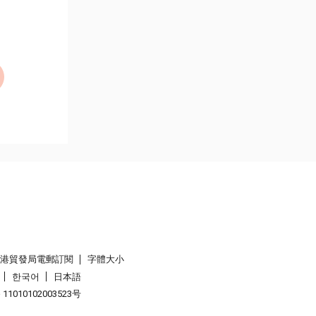
香港貿發局電郵訂閱
字體大小
한국어
日本語
1010102003523号