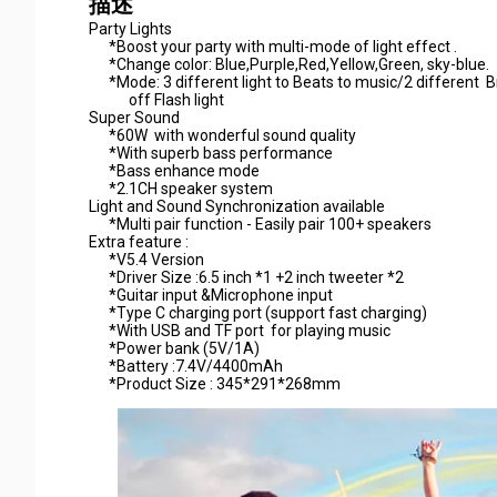
描述
Party Lights
*Boost your party with multi-mode of light effect .
*Change color: Blue,Purple,Red,Yellow,Green, sky-blue.
*Mode: 3 different light to Beats to music/2 different Bre
off Flash light
Super Sound
*60W with wonderful sound quality
*With superb bass performance
*Bass enhance mode
*2.1CH speaker system
Light and Sound Synchronization available
*Multi pair function - Easily pair 100+ speakers
Extra feature :
*V5.4 Version
*Driver Size :6.5 inch *1 +2 inch tweeter *2
*Guitar input &Microphone input
*Type C charging port (support fast charging)
*With USB and TF port for playing music
*Power bank (5V/1A)
*Battery :7.4V/4400mAh
*Product Size : 345*291*268mm