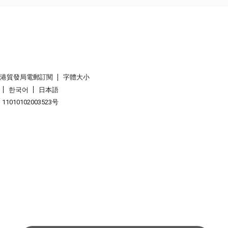
香港貿發局電郵訂閱
字體大小
한국어
日本語
1010102003523号