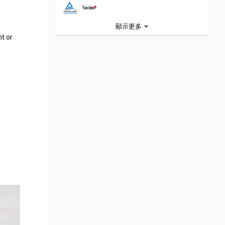
顯示更多
ht or