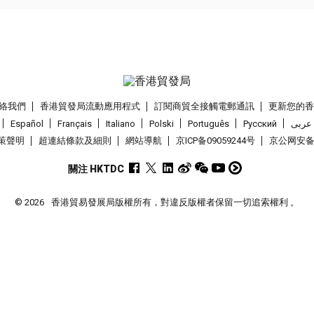
絡我們
香港貿發局流動應用程式
訂閱商貿全接觸電郵通訊
更新您的
Español
Français
Italiano
Polski
Português
Pусский
عربى
策聲明
超連結條款及細則
網站導航
京ICP备09059244号
京公网安备 1
關注 HKTDC
© 2026
香港貿易發展局版權所有，對違反版權者保留一切追索權利 。