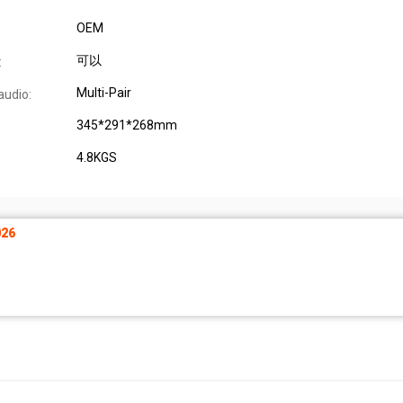
OEM
可以
:
Multi-Pair
audio:
345*291*268mm
4.8KGS
26