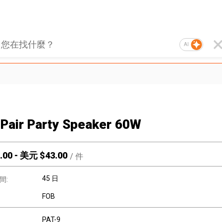
AI
-Pair Party Speaker 60W
.00
-
美元 $
43.00
/
件
45 日
間:
FOB
PAT-9