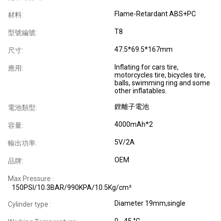
Flame-Retardant ABS+PC
材料:
T8
型號編號:
47.5*69.5*167mm
尺寸:
Inflating for cars tire,
應用:
motorcycles tire, bicycles tire,
balls, swimming ring and some
other inflatables.
鋰離子電池
電池類型:
4000mAh*2
容量:
5V/2A
輸出功率:
OEM
品牌:
Max Pressure :
150PSI/10.3BAR/990KPA/10.5Kg/cm²
Diameter 19mm,single
Cylinder type :