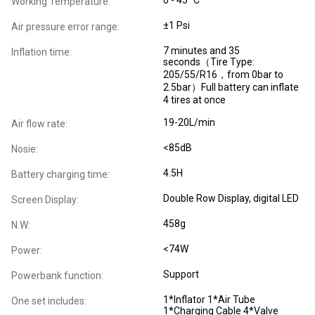
0 - 45 °C
Working Temperature:
±1 Psi
Air pressure error range:
7 minutes and 35
Inflation time:
seconds（Tire Type:
205/55/R16，from 0bar to
2.5bar）Full battery can inflate
4 tires at once
19-20L/min
Air flow rate:
<85dB
Nosie:
4.5H
Battery charging time:
Double Row Display, digital LED
Screen Display:
458g
N.W:
<74W
Power:
Support
Powerbank function:
1*Inflator 1*Air Tube
One set includes:
1*Charging Cable 4*Valve