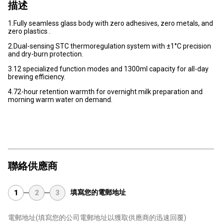
描述
1.Fully seamless glass body‌ with zero adhesives, zero metals, and
zero plastics .
2.Dual-sensing STC thermoregulation system‌ with ±1°C precision
and dry-burn protection.
3.12 specialized function modes‌ and ‌1300ml capacity‌ for all-day
brewing efficiency.
4.72-hour retention warmth‌ for overnight milk preparation and
morning warm water on demand.
聯絡供應商
填寫您的電郵地址
1
2
3
電郵地址
(填寫您的公司電郵地址以獲取供應商的迅速回覆)