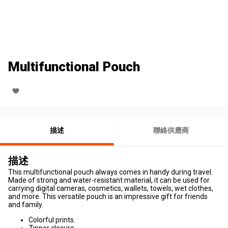
Multifunctional Pouch
描述
聯絡供應商
描述
This multifunctional pouch always comes in handy during travel.
Made of strong and water-resistant material, it can be used for
carrying digital cameras, cosmetics, wallets, towels, wet clothes,
and more. This versatile pouch is an impressive gift for friends
and family.
Colorful prints.