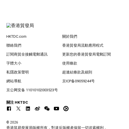
HKTDC.com
關於我們
聯絡我們
香港貿發局流動應用程式
訂閱商貿全接觸電郵通訊
更新您的香港貿發局電郵訂閱
字體大小
使用條款
私隱政策聲明
超連結條款及細則
網站導航
京ICP备09059244号
京公网安备 11010102003523号
關注 HKTDC
© 2026
香港貿易發展局版權所有，對違反版權者保留一切追索權利 。