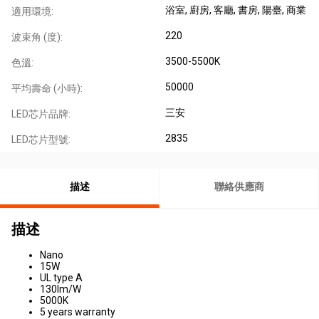
浴室
, 廚房
, 客廳
, 書房
, 陽臺
, 商業
適用環境:
220
波束角 (度):
3500-5500K
色溫:
50000
平均壽命 (小時):
三安
LED芯片品牌:
2835
LED芯片型號:
描述
聯絡供應商
描述
Nano
15W
UL type A
130lm/W
5000K
5 years warranty