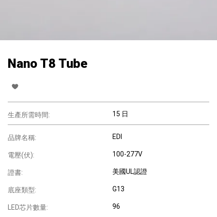
Nano T8 Tube
15 日
生產所需時間:
EDI
品牌名稱:
100-277V
電壓(伏):
美國UL認證
證書:
G13
底座類型:
96
LED芯片數量: