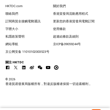
HKTDC.com
關於我們
聯絡我們
香港貿發局流動應用程式
訂閱商貿全接觸電郵通訊
更新您的香港貿發局電郵訂閱
字體大小
使用條款
私隱政策聲明
超連結條款及細則
網站導航
京ICP备09059244号
京公网安备 11010102003523号
關注 HKTDC
© 2026
香港貿易發展局版權所有，對違反版權者保留一切追索權利 。