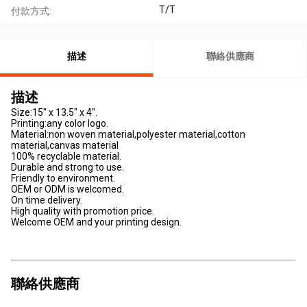
T/T
付款方式:
描述
聯絡供應商
描述
Size:15" x 13.5" x 4".
Printing:any color logo.
Material:non woven material,polyester material,cotton
material,canvas material
100% recyclable material.
Durable and strong to use.
Friendly to environment.
OEM or ODM is welcomed.
On time delivery.
High quality with promotion price.
Welcome OEM and your printing design.
聯絡供應商