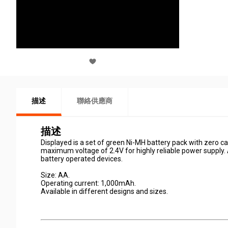
描述
聯絡供應商
描述
Displayed is a set of green Ni-MH battery pack with zero 
maximum voltage of 2.4V for highly reliable power supply. A
battery operated devices.
Size: AA.
Operating current: 1,000mAh.
Available in different designs and sizes.