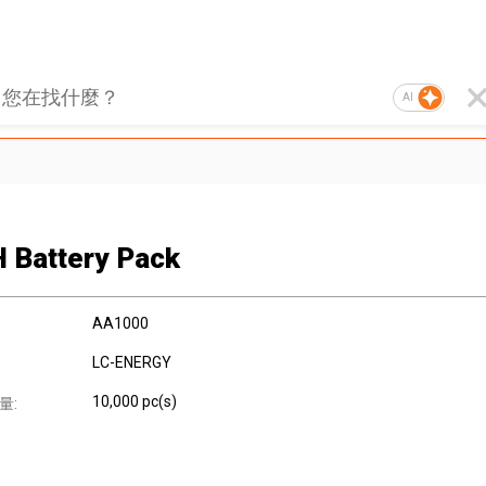
AI
 Battery Pack
AA1000
LC-ENERGY
10,000 pc(s)
量: