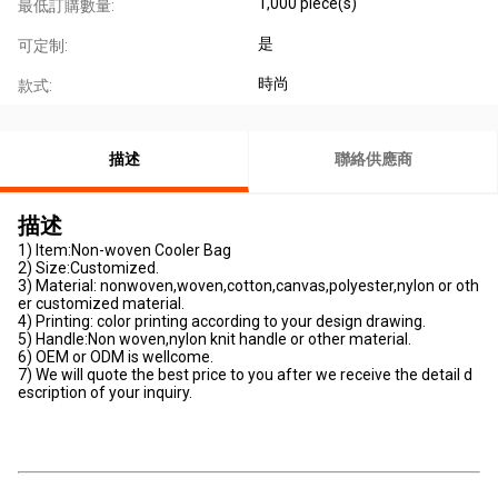
1,000 piece(s)
最低訂購數量:
是
可定制:
時尚
款式:
描述
聯絡供應商
描述
1) Item:Non-woven Cooler Bag
2) Size:Customized.
3) Material: nonwoven,woven,cotton,canvas,polyester,nylon or oth
er customized material.
4) Printing: color printing according to your design drawing.
5) Handle:Non woven,nylon knit handle or other material.
6) OEM or ODM is wellcome.
7) We will quote the best price to you after we receive the detail d
escription of your inquiry.