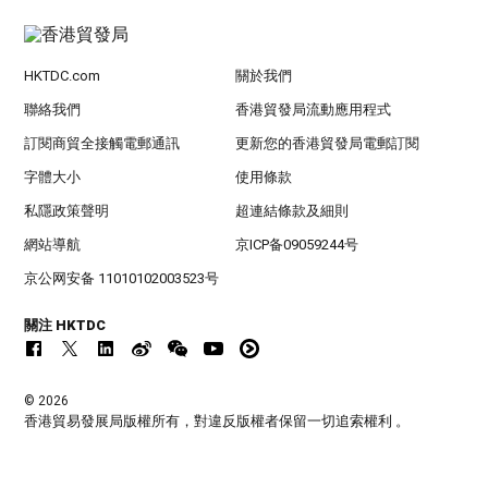
HKTDC.com
關於我們
聯絡我們
香港貿發局流動應用程式
訂閱商貿全接觸電郵通訊
更新您的香港貿發局電郵訂閱
字體大小
使用條款
私隱政策聲明
超連結條款及細則
網站導航
京ICP备09059244号
京公网安备 11010102003523号
關注 HKTDC
© 2026
香港貿易發展局版權所有，對違反版權者保留一切追索權利 。