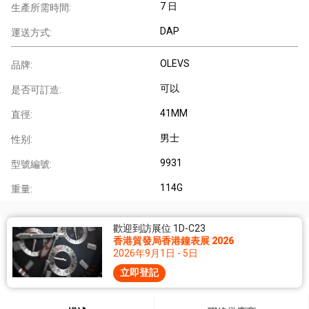
7 日
生產所需時間:
DAP
運送方式:
OLEVS
品牌:
可以
是否可訂造:
41MM
直徑:
男士
性别:
9931
型號編號:
114G
重量:
歡迎到訪展位 1D-C23
香港貿發局香港鐘表展 2026
2026年9月1日 - 5日
立即登記