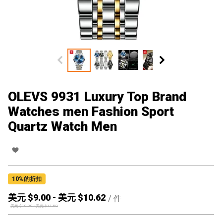
OLEVS 9931 Luxury Top Brand
Watches men Fashion Sport
Quartz Watch Men
10
%的折扣
美元 $
9.00
-
美元 $
10.62
/
件
美元 $
10.00
-
美元 $
11.80