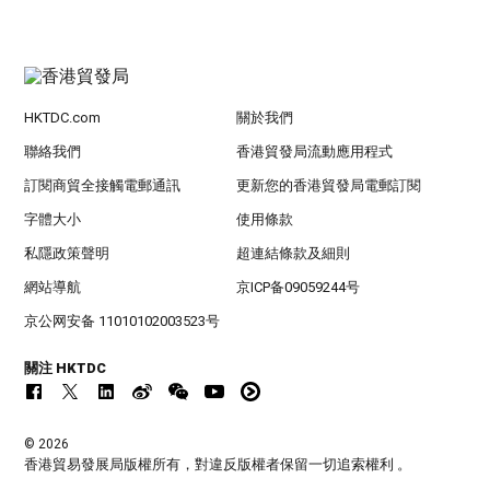
HKTDC.com
關於我們
聯絡我們
香港貿發局流動應用程式
訂閱商貿全接觸電郵通訊
更新您的香港貿發局電郵訂閱
字體大小
使用條款
私隱政策聲明
超連結條款及細則
網站導航
京ICP备09059244号
京公网安备 11010102003523号
關注 HKTDC
© 2026
香港貿易發展局版權所有，對違反版權者保留一切追索權利 。