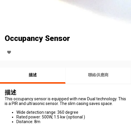
Occupancy Sensor
描述
聯絡供應商
描述
This occupancy sensor is equipped with new Dual technology. This
is a PIR and ultrasonic sensor. The slim casing saves space.
Wide detection range: 360 degree
Rated power: 500W, 1.5 kw (optional )
Distance: 8m