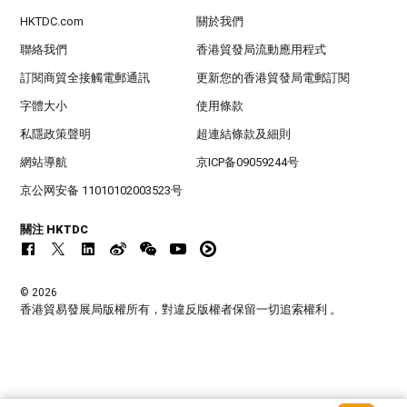
HKTDC.com
關於我們
聯絡我們
香港貿發局流動應用程式
訂閱商貿全接觸電郵通訊
更新您的香港貿發局電郵訂閱
字體大小
使用條款
私隱政策聲明
超連結條款及細則
網站導航
京ICP备09059244号
京公网安备 11010102003523号
關注 HKTDC
© 2026
香港貿易發展局版權所有，對違反版權者保留一切追索權利 。