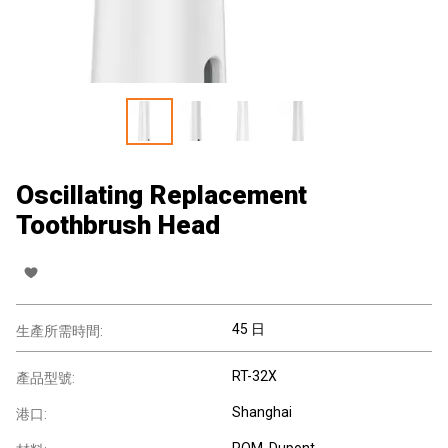
Oscillating Replacement
Toothbrush Head
45 日
生產所需時間:
RT-32X
產品型號:
Shanghai
港口:
POM, Dupont