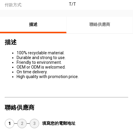
T/T
付款方式:
描述
聯絡供應商
描述
100% recyclable material.
Durable and strong to use.
Friendly to environment.
OEM or ODM is welcomed.
On time delivery.
High quality with promotion price.
聯絡供應商
填寫您的電郵地址
1
2
3