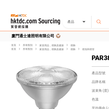
產品
廈門通士達照明有限公司
首頁
所有類別
家居用品，燈飾及建築
燈飾
首頁
所有類別
家居用品，燈飾及建築
燈飾
燈泡和燈管
PAR38
產品型號:
品牌名稱:
波束角 (度)
色溫:
平均壽命 (小