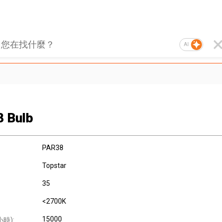
AI
 Bulb
PAR38
Topstar
35
:
<2700K
15000
時):