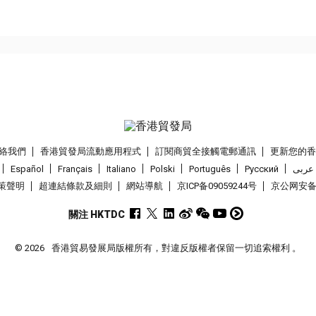
絡我們
香港貿發局流動應用程式
訂閱商貿全接觸電郵通訊
更新您的
Español
Français
Italiano
Polski
Português
Pусский
عربى
策聲明
超連結條款及細則
網站導航
京ICP备09059244号
京公网安备 1
關注 HKTDC
© 2026
香港貿易發展局版權所有，對違反版權者保留一切追索權利 。