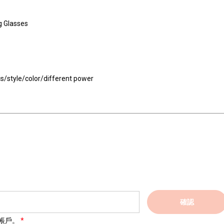
g Glasses
l
cs/style/color/different power
確認
帳戶。