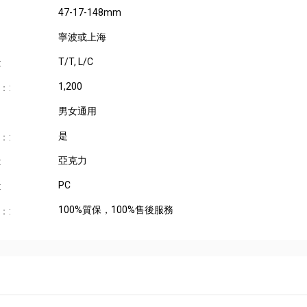
47-17-148mm
寧波或上海
T/T, L/C
:
1,200
：:
男女通用
是
：:
亞克力
:
PC
:
100%質保，100%售後服務
：: