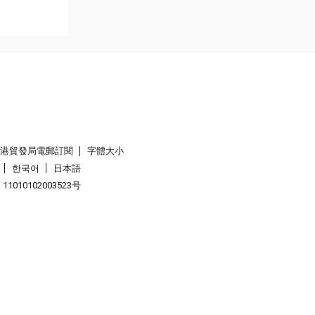
香港貿發局電郵訂閱
字體大小
한국어
日本語
1010102003523号