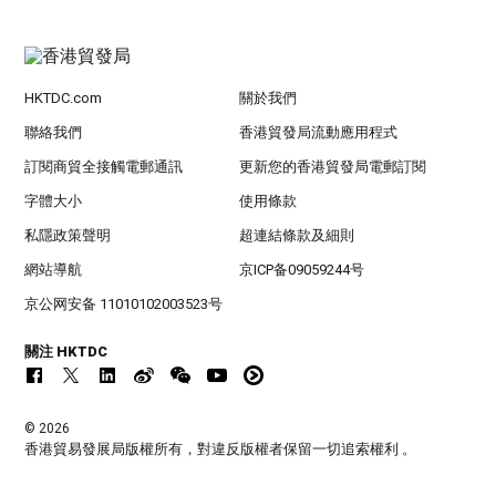
HKTDC.com
關於我們
聯絡我們
香港貿發局流動應用程式
訂閱商貿全接觸電郵通訊
更新您的香港貿發局電郵訂閱
字體大小
使用條款
私隱政策聲明
超連結條款及細則
網站導航
京ICP备09059244号
京公网安备 11010102003523号
關注 HKTDC
© 2026
香港貿易發展局版權所有，對違反版權者保留一切追索權利 。