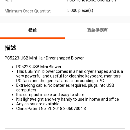
Port:
5,000 piece(s)
Minimum Order Quantity:
描述
聯絡供應商
描述
PC5223-USB Mini Hair Dryer shaped Blower
PC5223 USB Mini Blower
This USB mini blower comes in a hair dryer shaped and is a
very powerful and useful for cleaning keyboard, monitors,
PC fans and the general areas surrounding a PC
Extra-long cable, No batteries required, plugs into USB
computers
It is compact in size and easy to store
It is lightweight and very handy to use in home and office
Any colors are available.
China Patent No. ZL 2018 3 0607304.3