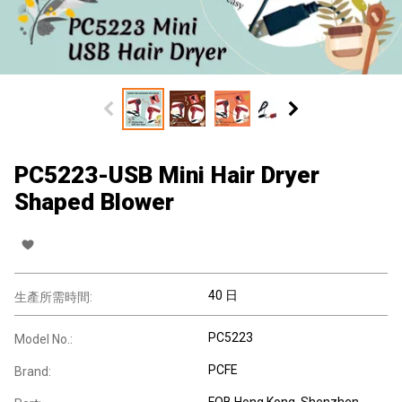
PC5223-USB Mini Hair Dryer
Shaped Blower
40 日
生產所需時間:
PC5223
Model No.:
PCFE
Brand:
FOB Hong Kong, Shenzhen