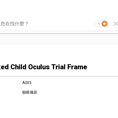
AI
xed Child Oculus Trial Frame
A003
驗眼儀器