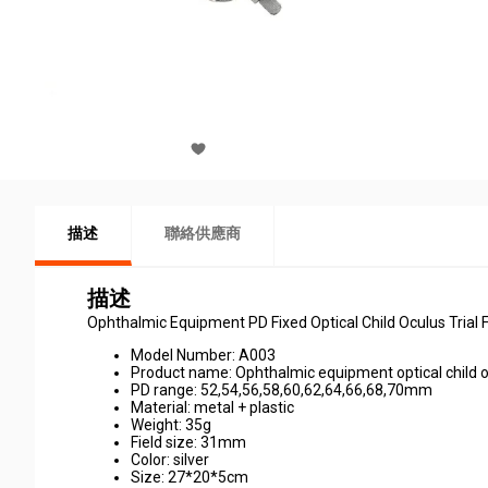
描述
聯絡供應商
描述
Ophthalmic Equipment PD Fixed Optical Child Oculus Trial 
Model Number: A003
Product name: Ophthalmic equipment optical child oc
PD range: 52,54,56,58,60,62,64,66,68,70mm
Material: metal + plastic
Weight: 35g
Field size: 31mm
Color: silver
Size: 27*20*5cm