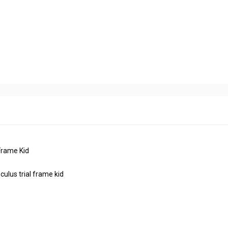
Frame Kid
ulus trial frame kid