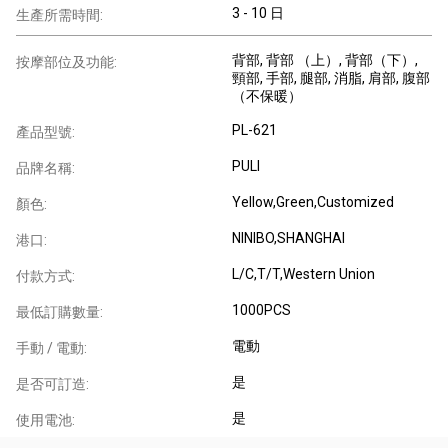
3 - 10 日
生產所需時間:
背部
, 背部 （上）
, 背部（下）
,
按摩部位及功能:
頸部
, 手部
, 腿部
, 消脂
, 肩部
, 腹部
（不保暖）
PL-621
產品型號:
PULI
品牌名稱:
Yellow,Green,Customized
顏色:
NINIBO,SHANGHAI
港口:
L/C,T/T,Western Union
付款方式:
1000PCS
最低訂購數量:
電動
手動 / 電動:
是
是否可訂造:
是
使用電池: