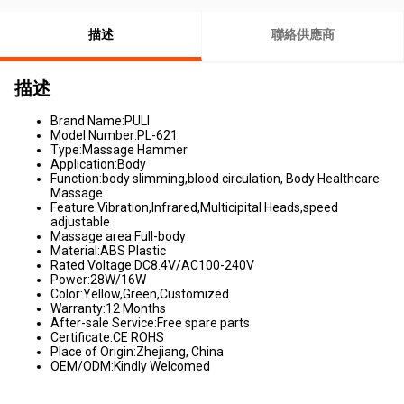
描述
聯絡供應商
描述
Brand Name:PULI
Model Number:PL-621
Type:Massage Hammer
Application:Body
Function:body slimming,blood circulation, Body Healthcare
Massage
Feature:Vibration,Infrared,Multicipital Heads,speed
adjustable
Massage area:Full-body
Material:ABS Plastic
Rated Voltage:DC8.4V/AC100-240V
Power:28W/16W
Color:Yellow,Green,Customized
Warranty:12 Months
After-sale Service:Free spare parts
Certificate:CE ROHS
Place of Origin:Zhejiang, China
OEM/ODM:Kindly Welcomed