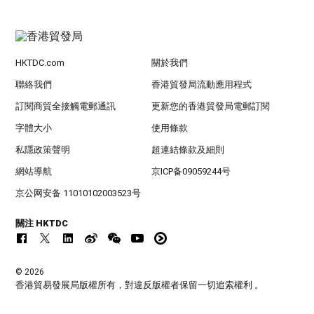
HKTDC.com
關於我們
聯絡我們
香港貿發局流動應用程式
訂閱商貿全接觸電郵通訊
更新您的香港貿發局電郵訂閱
字體大小
使用條款
私隱政策聲明
超連結條款及細則
網站導航
京ICP备09059244号
京公网安备 11010102003523号
關注 HKTDC
© 2026
香港貿易發展局版權所有，對違反版權者保留一切追索權利 。