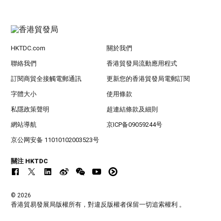
HKTDC.com
關於我們
聯絡我們
香港貿發局流動應用程式
訂閱商貿全接觸電郵通訊
更新您的香港貿發局電郵訂閱
字體大小
使用條款
私隱政策聲明
超連結條款及細則
網站導航
京ICP备09059244号
京公网安备 11010102003523号
關注 HKTDC
© 2026
香港貿易發展局版權所有，對違反版權者保留一切追索權利 。