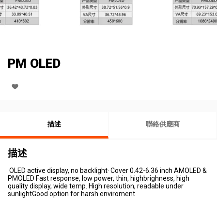
PM OLED
描述
聯絡供應商
描述
OLED active display, no backlight· Cover 0.42-6.36 inch AMOLED &
PMOLED Fast response, low power, thin, highbrighness, high
quality display, wide temp. High resolution, readable under
sunlightGood option for harsh enviroment