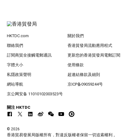
HKTDC.com
關於我們
聯絡我們
香港貿發局流動應用程式
訂閱商貿全接觸電郵通訊
更新您的香港貿發局電郵訂閱
字體大小
使用條款
私隱政策聲明
超連結條款及細則
網站導航
京ICP备09059244号
京公网安备 11010102003523号
關注 HKTDC
© 2026
香港貿易發展局版權所有，對違反版權者保留一切追索權利 。