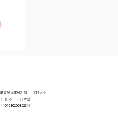
香港貿發局電郵訂閱
字體大小
한국어
日本語
1010102003523号