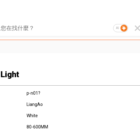
AI
 Light
p-n01?
LiangAo
White
80-600MM