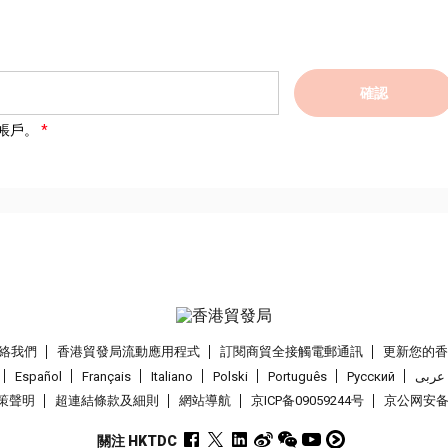
確認
帳戶。
絡我們
香港貿發局流動應用程式
訂閱商貿全接觸電郵通訊
更新您的
Español
Français
Italiano
Polski
Português
Pусский
عربى
策聲明
超連結條款及細則
網站導航
京ICP备09059244号
京公网安备 1
關注 HKTDC