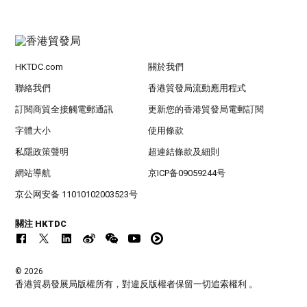
HKTDC.com
關於我們
聯絡我們
香港貿發局流動應用程式
訂閱商貿全接觸電郵通訊
更新您的香港貿發局電郵訂閱
字體大小
使用條款
私隱政策聲明
超連結條款及細則
網站導航
京ICP备09059244号
京公网安备 11010102003523号
關注 HKTDC
© 2026
香港貿易發展局版權所有，對違反版權者保留一切追索權利 。