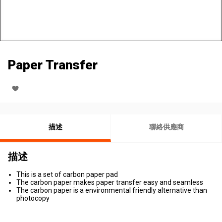
Paper Transfer
描述
聯絡供應商
描述
This is a set of carbon paper pad
The carbon paper makes paper transfer easy and seamless
The carbon paper is a environmental friendly alternative than
photocopy