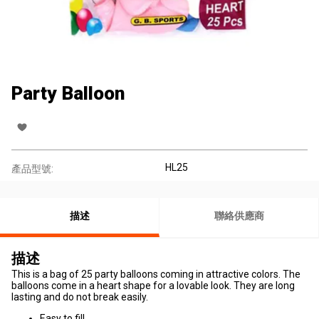
Party Balloon
HL25
產品型號:
描述
聯絡供應商
描述
This is a bag of 25 party balloons coming in attractive colors. The
balloons come in a heart shape for a lovable look. They are long
lasting and do not break easily.
Easy to fill.