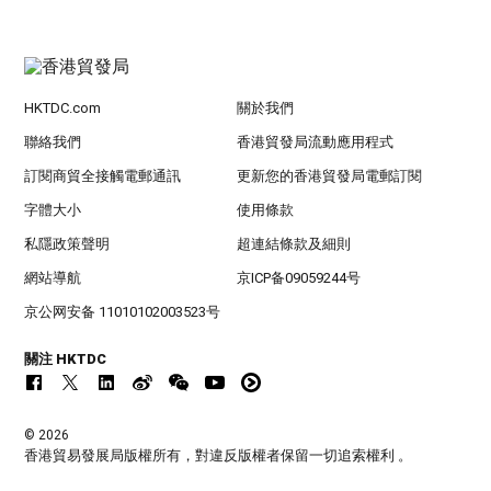
HKTDC.com
關於我們
聯絡我們
香港貿發局流動應用程式
訂閱商貿全接觸電郵通訊
更新您的香港貿發局電郵訂閱
字體大小
使用條款
私隱政策聲明
超連結條款及細則
網站導航
京ICP备09059244号
京公网安备 11010102003523号
關注 HKTDC
© 2026
香港貿易發展局版權所有，對違反版權者保留一切追索權利 。