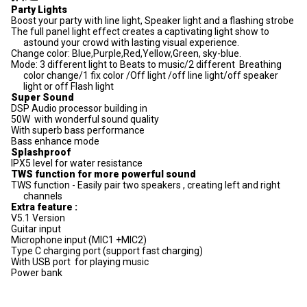
Party Lights
Boost your party with line light, Speaker light and a flashing strobe
The full panel light effect creates a captivating light show to
astound your crowd with lasting visual experience.
Change color: Blue,Purple,Red,Yellow,Green, sky-blue.
Mode: 3 different light to Beats to music/2 different Breathing
color change/1 fix color /Off light /off line light/off speaker
light or off Flash light
Super Sound
DSP Audio processor building in
50W with wonderful sound quality
With superb bass performance
Bass enhance mode
Splashproof
IPX5 level for water resistance
TWS function for more powerful sound
TWS function - Easily pair two speakers , creating left and right
channels
Extra feature :
V5.1 Version
Guitar input
Microphone input (MIC1 +MIC2)
Type C charging port (support fast charging)
With USB port for playing music
Power bank