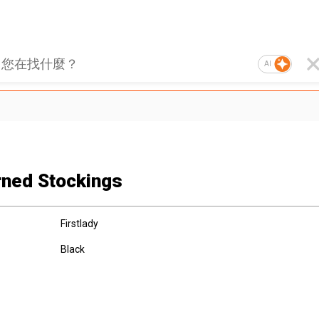
AI
rned Stockings
Firstlady
Black