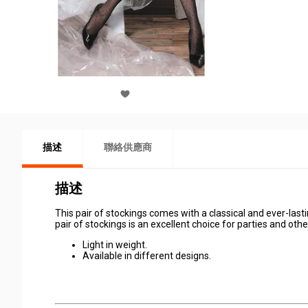
描述
聯絡供應商
描述
This pair of stockings comes with a classical and ever-last
pair of stockings is an excellent choice for parties and oth
Light in weight.
Available in different designs.