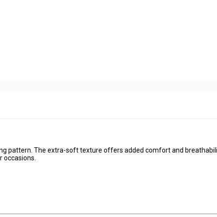
ing pattern. The extra-soft texture offers added comfort and breathabili
er occasions.